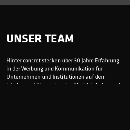
UNSER TEAM
Hinter concret stecken über 30 Jahre Erfahrung
in der Werbung und Kommunikation für
Unternehmen und Institutionen auf dem
lokalen und überregionalen Markt. Inhaber und
Geschäftsführer Manfred Lehnerl und sein
Team realisieren Marketing-Kommunikation
intelligent, attraktiv, wirtschaftlich und mit
Leidenschaft.